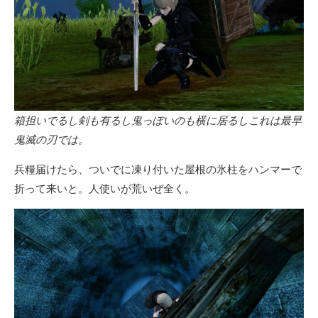
箱担いでるし剣も有るし鬼っぽいのも横に居るしこれは最早
鬼滅の刃では。
兵糧届けたら、ついでに凍り付いた屋根の氷柱をハンマーで
折って来いと。人使いが荒いぜ全く。