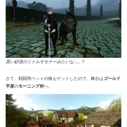
黒い砂漠のリトルサモナーみたいな……？
さて、戦闘用ペットの狼もゲットしたので、舞台は
ゴールド
平原
の
モーニング村
へ。