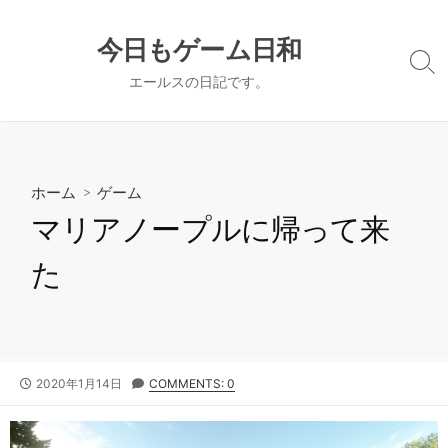
コ
ン
今日もゲーム日和
テ
検
エールスの日記です。
ン
索
切
ツ
り
へ
替
ス
え
キ
ホーム
>
ゲーム
ッ
マリアノープルに帰って来
プ
た
公
2020年1月14日
COMMENTS: 0
開
日