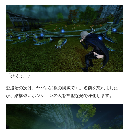
「ひえぇ。」
虫退治の次は、ヤバい宗教の撲滅です。名前を忘れました
が、結構偉いポジションの人を神聖な光で浄化します。