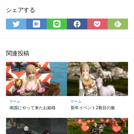
シェアする
は
Fee
Twitter
LINE
Facebook
Pocket
て
で
で
で
で
に
な
購
シ
シ
シ
保
ブ
読
ェ
ェ
ェ
存
ッ
ア
ア
ア
関連投稿
ク
マ
ー
ク
に
保
存
ゲーム
ゲーム
南国にやって来たお姫様
新年イベント2着目の服